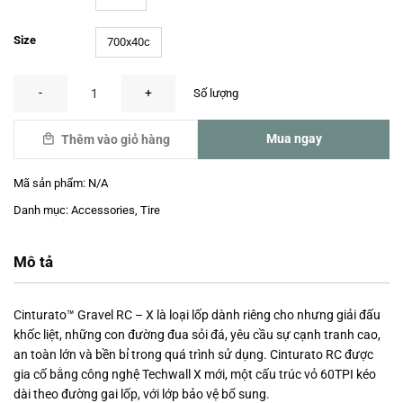
Size
700x40c
Pirelli CINTURATO™ GRAVEL RC X — Classic số lượng
Mua ngay
Thêm vào giỏ hàng
Mã sản phẩm:
N/A
Danh mục:
Accessories
,
Tire
Mô tả
Cinturato™ Gravel RC – X là loại lốp dành riêng cho nhưng giải đấu
khốc liệt, những con đường đua sỏi đá, yêu cầu sự cạnh tranh cao,
an toàn lớn và bền bỉ trong quá trình sử dụng. Cinturato RC được
gia cố bằng công nghệ Techwall X mới, một cấu trúc vỏ 60TPI kéo
dài theo đường gai lốp, với lớp bảo vệ bổ sung.