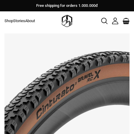
Bỏ
Free shipping for orders 1.000.000đ
qua
nội
Shop
Stories
About
dung