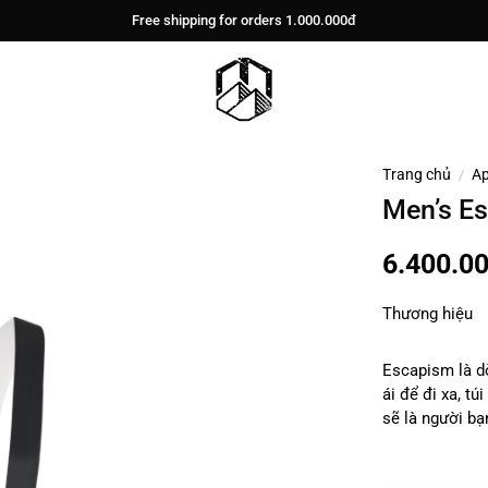
Free shipping for orders 1.000.000đ
Trang chủ
/
Ap
Men’s Es
6.400.0
Thương hiệu
Escapism là d
ái để đi xa, t
sẽ là người bạ