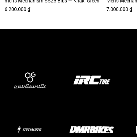
men’s Mechanism SS25 Bibs — Khaki Green
Men’s Mechan
6.200.000
₫
7.000.000
₫