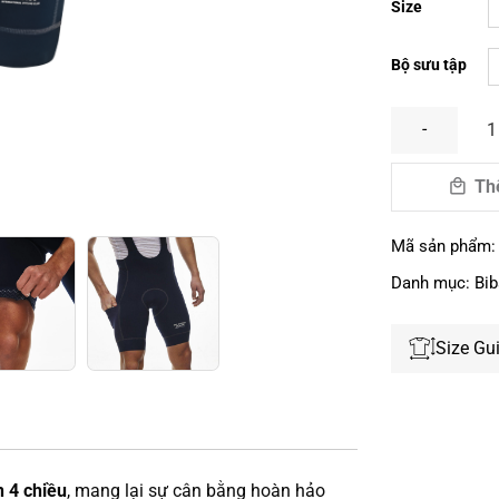
Size
Bộ sưu tập
Men's Escapism
Th
Mã sản phẩm
Danh mục:
Bib
Size Gu
n 4 chiều
, mang lại sự cân bằng hoàn hảo