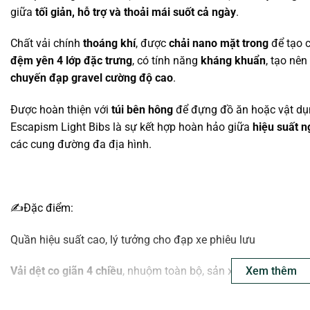
giữa
tối giản, hỗ trợ và thoải mái suốt cả ngày
.
Chất vải chính
thoáng khí
, được
chải nano mặt trong
để tạo 
đệm yên 4 lớp đặc trưng
, có tính năng
kháng khuẩn
, tạo nê
chuyến đạp gravel cường độ cao
.
Được hoàn thiện với
túi bên hông
để đựng đồ ăn hoặc vật d
Escapism Light Bibs là sự kết hợp hoàn hảo giữa
hiệu suất 
các cung đường đa địa hình.
✍️Đặc điểm:
Quần hiệu suất cao, lý tưởng cho đạp xe phiêu lưu
Xem thêm
Vải dệt co giãn 4 chiều
, nhuộm toàn bộ, sản xuất tại Ý
Chải nano mặt trong
tạo cảm giác mềm mại khi tiếp xúc da