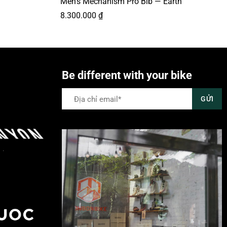
Men’s Mechanism Pro Bib — Earth
8.300.000
₫
Be different with your bike