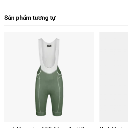
Dây đeo vai
tối giản, mềm mại
Sản phẩm tương tự
Ống quần cắt sống với
gờ silicone in chìm chống tuột
Chống xù vải, bền bỉ dù trọng lượng nhẹ
Túi bên hông phải
tiện dụng
Thành phần chính:
71% Polyamide, 29% Elastane
Thành phần phụ:
70% Polyester, 30% Elastane
Túi:
67% Polyester, 33% Elastane
• Gợi ý size: Mẫu nam cao 1m81, mặc size M