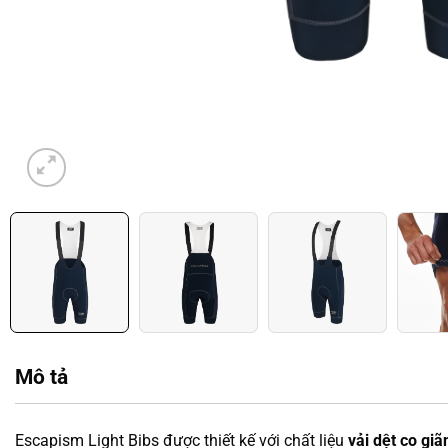
Mô tả
Escapism Light Bibs được thiết kế với chất liệu
vải dệt co giã