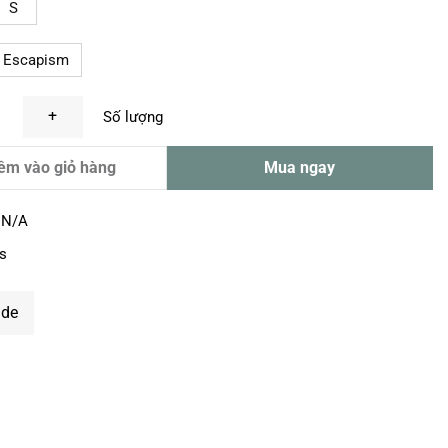
S
Escapism
 Light Bibs — Night Blue số lượng
êm vào giỏ hàng
Mua ngay
:
N/A
s
ide