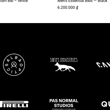
ism Bib – White
Men’s Essential Bibs — Black
6.200.000
₫