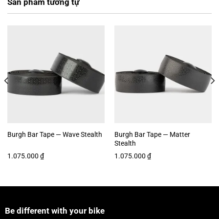
Sản phẩm tương tự
• Bao gồm: 2 x nút chặn vặn vào / 2 x dây hoàn thiện
• Độ dày: 2.5mm – mỏng dần xuống 1.8mm ở các cạnh
• Keo dính: Gel Silicon
• Màu sắc: Đen hoạ tiết khuôn mặt bóng
Burgh Bar Tape — Wave Stealth
Burgh Bar Tape — Matter
Stealth
1.075.000
₫
1.075.000
₫
Be different with your bike