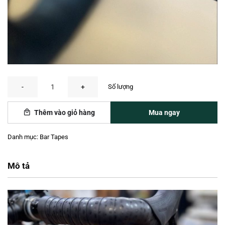
Burgh Bar Tape — Emoji Stealth số lượng
Mua ngay
Thêm vào giỏ hàng
Danh mục:
Bar Tapes
Mô tả