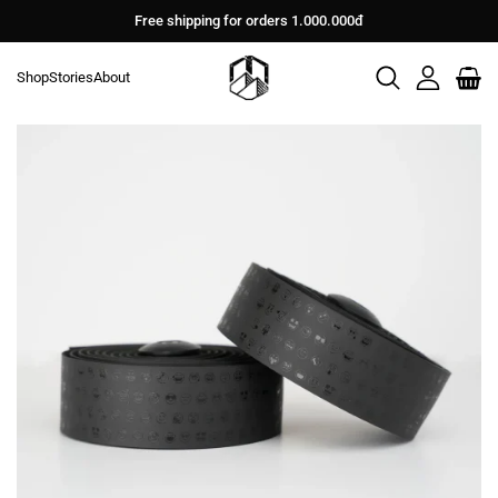
Bỏ
Free shipping for orders 1.000.000đ
qua
nội
Shop
Stories
About
dung