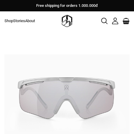
Bỏ
Free shipping for orders 1.000.000đ
qua
nội
Shop
Stories
About
dung