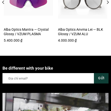
hồi cực tốt, không bị biến dạng khi tiếp xúc với nhiệt độ cao và cung
cấp khả năng bảo vệ tuyệt vời trước va đập và lực kéo.
Alba Optics Mantra — Crystal
Alba Optics Anvma Lei — BLK
Glossy / VZUM PLASMA
Glossy / VZUM ALU
5.400.000
₫
4.000.000
₫
Be different with your bike