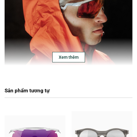
Xem thêm
Sản phẩm tương tự
Alba Optics Delta
được lấy cảm hứng từ các mẫu kính thập niên 80,
90.
Chất liệu gọng kính là Tr90 được làm từ nylon và sợi carbon, thân
thiện với làn da và an toàn ngay cả khi sử dụng trong thời gian dài.
Nó nhẹ hơn 20% so với các vật liệu thông thường khác, có độ đàn