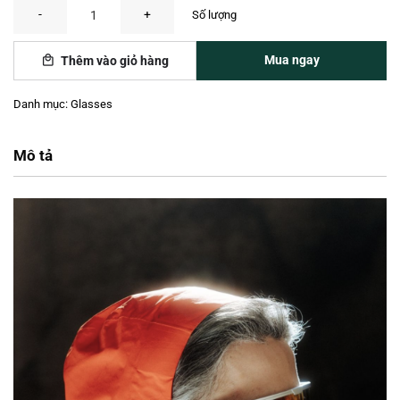
Alba Optics Delta — Silver Metal / VZUM F-Lens RKT số lượng
Mua ngay
Thêm vào giỏ hàng
Danh mục:
Glasses
Mô tả