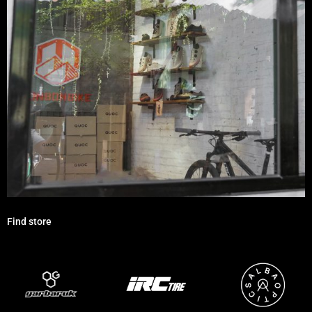
A – 146 / B – 32 / C – 60 / D – 120 (mm)
Đặc điểm:
• 26 grams.
• Phiên bản gọng màu Silver Metal
• Đầu gọng kính được thiết kế công thái học.
• Gọng kính Tr90 nhẹ hơn, Vật liệu dẻo, chống shock, chống gãy
• Tương thích với mắt cận của Alba Optics.
• Sản xuất tại Italy
Find store
• Mắt kính VZUM™ F-LENS RKT đảm bảo tầm nhìn cả trong điều kiện
ánh sáng yếu và ánh sáng mạnh