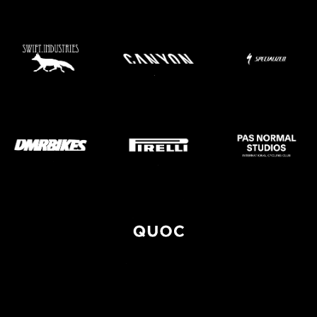
• Mắt kính phân cực quang học đổi màu. Chuyển màu từ LOW
YELLOW sang ALU • CAT 1÷3 | VT 64%÷14%
• BLUE LIGHT TRA 69%÷18%
• Mắt kính VZUM sản xuất từ chất liệu nhựa polycarbonate 6 chống
trầy xước, cho người dùng cảm nhận cố định cùng tầm nhìn rộng,
không biến dạng tầm nhìn hai bên
• Thiết kế khe hở giữa mắt kính và gọng kính giúp tránh hiện tượng
đọng hơi nước trong điều kiện thời tiết có độ ẩm cao