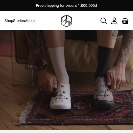
Bỏ
Free shipping for orders 1.000.000đ
qua
nội
Shop
Stories
About
dung